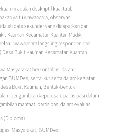
an ini adalah deskriptif kualitatif.
nakan yaitu wawancara, observasi,
dalah data sekunder yang didapatkan dari
ukit Kauman Kecamatan Kuantan Mudik,
 melalui wawancara langsung responden dan
r) Desa Bukit Kauman Kecamatan Kuantan
ahwa Masyarakat berkontribusi dalam
an BUMDes, serta ikut serta dalam kegiatan
 desa Bukit Kauman, Bentuk-bentuk
 dalam pengambilan keputusan, partisipasi dalam
ambilan manfaat, partisipasi dalam evaluasi
is (Diploma)
isipasi Masyarakat, BUMDes.