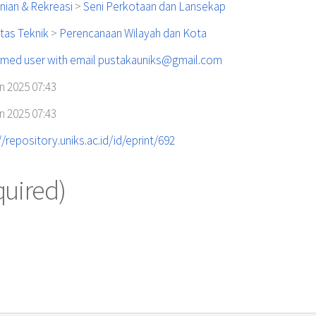
nian & Rekreasi
>
Seni Perkotaan dan Lansekap
tas Teknik
>
Perencanaan Wilayah dan Kota
med user with email
pustakauniks@gmail.com
n 2025 07:43
n 2025 07:43
//repository.uniks.ac.id/id/eprint/692
quired)