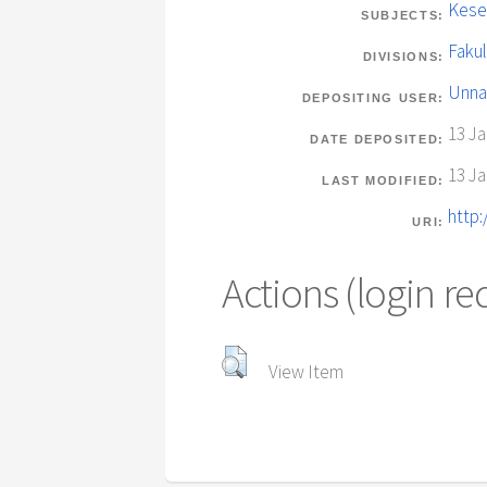
Kese
SUBJECTS:
Fakul
DIVISIONS:
Unna
DEPOSITING USER:
13 Ja
DATE DEPOSITED:
13 Ja
LAST MODIFIED:
http:
URI:
Actions (login re
View Item