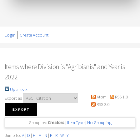
Login
Create Account
Items where Division is "Agribisnis" and Year is
2022
Up a level
Atom
RSS 1.0
Export as
RSS 2.0
Group by:
Creators
|
Item Type
|
No Grouping
Jump to:
A
|
D
|
H
|
M
|
N
|
P
|
R
|
W
|
Y