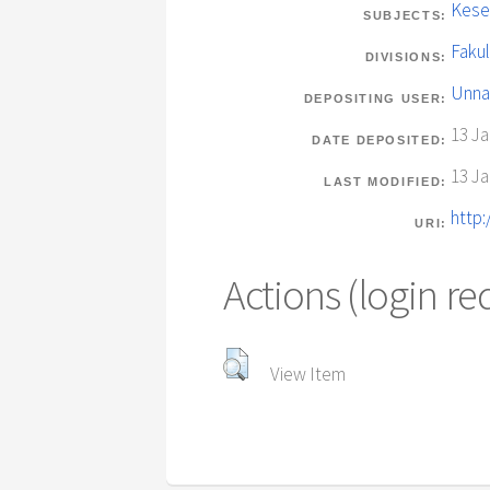
Kese
SUBJECTS:
Fakul
DIVISIONS:
Unna
DEPOSITING USER:
13 Ja
DATE DEPOSITED:
13 Ja
LAST MODIFIED:
http:
URI:
Actions (login re
View Item