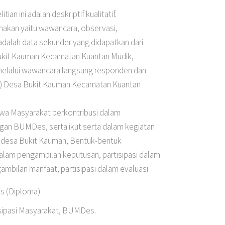
an ini adalah deskriptif kualitatif.
nakan yaitu wawancara, observasi,
dalah data sekunder yang didapatkan dari
ukit Kauman Kecamatan Kuantan Mudik,
 melalui wawancara langsung responden dan
r) Desa Bukit Kauman Kecamatan Kuantan
ahwa Masyarakat berkontribusi dalam
an BUMDes, serta ikut serta dalam kegiatan
 desa Bukit Kauman, Bentuk-bentuk
 dalam pengambilan keputusan, partisipasi dalam
ambilan manfaat, partisipasi dalam evaluasi
is (Diploma)
isipasi Masyarakat, BUMDes.