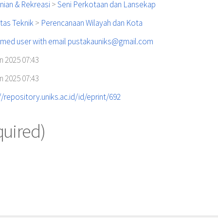
nian & Rekreasi
>
Seni Perkotaan dan Lansekap
tas Teknik
>
Perencanaan Wilayah dan Kota
med user with email
pustakauniks@gmail.com
n 2025 07:43
n 2025 07:43
//repository.uniks.ac.id/id/eprint/692
quired)