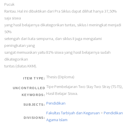
Pucuk
Rantau. Hal ini dibuktikan dari Pra Siklus dapat dilihat hanya 37,50%
saja siswa
yang hasil belajarnya dikategorikan tuntas, siklus I meningkat menjadi
50%
setengah dari kata sempurna, dan siklus II juga mengalami
peningkatan yang
sangat memuaskan yaitu 81% siswa yang hasil belajarnya sudah
dikategorikan
tuntas (diatas KKM).
Thesis (Diploma)
ITEM TYPE:
Tipe Pembelajaran Two Stay Two Stray (TS-TS),
UNCONTROLLED
Hasil Belajar Siswa.
KEYWORDS:
Pendidikan
SUBJECTS:
Fakultas Tarbiyah dan Keguruan
>
Pendidikan
DIVISIONS:
Agama Islam