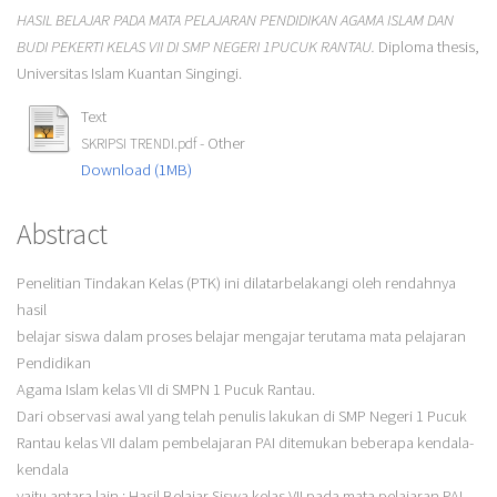
HASIL BELAJAR PADA MATA PELAJARAN PENDIDIKAN AGAMA ISLAM DAN
BUDI PEKERTI KELAS VII DI SMP NEGERI 1PUCUK RANTAU.
Diploma thesis,
Universitas Islam Kuantan Singingi.
Text
- Other
SKRIPSI TRENDI.pdf
Download (1MB)
Abstract
Penelitian Tindakan Kelas (PTK) ini dilatarbelakangi oleh rendahnya
hasil
belajar siswa dalam proses belajar mengajar terutama mata pelajaran
Pendidikan
Agama Islam kelas VII di SMPN 1 Pucuk Rantau.
Dari observasi awal yang telah penulis lakukan di SMP Negeri 1 Pucuk
Rantau kelas VII dalam pembelajaran PAI ditemukan beberapa kendala-
kendala
yaitu antara lain : Hasil Belajar Siswa kelas VII pada mata pelajaran PAI