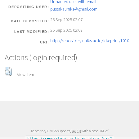
Unnamed user with email
DEPOSITING USER:
pustakauniks@gmail.com
26 Sep 2025 02:07
DATE DEPOSITED:
26 Sep 2025 02:07
LAST MODIFIED:
http://repository.uniks.ac.id/id/eprint/1010
URI:
Actions (login required)
View Item
Repository UNIKS supports
OAI 2.0
with a base URL of
https://repository.uniks.ac.id/cgi/oai2