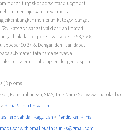
 cara menghitung skor persentase judgment
penelitian menunjukkan bahwa media
ang dikembangkan memenuhi kategori sangat
2,5%, kategori sangat valid dari ahli materi
sangat baik dari respon siswa sebesar 98,25%,
uru sebesar 90,27%. Dengan demikian dapat
pada sub materi tata nama senyawa
gunakan di dalam pembelajaran dengan respon
is (Diploma)
aker, Pengembangan, SMA, Tata Nama Senyawa Hidrokarbon
>
Kimia & Ilmu berkaitan
tas Tarbiyah dan Keguruan
>
Pendidikan Kimia
med user with email
pustakauniks@gmail.com