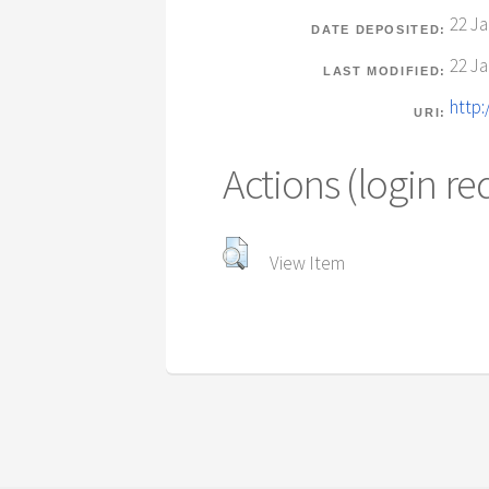
22 Ja
DATE DEPOSITED:
22 Ja
LAST MODIFIED:
http:
URI:
Actions (login re
View Item