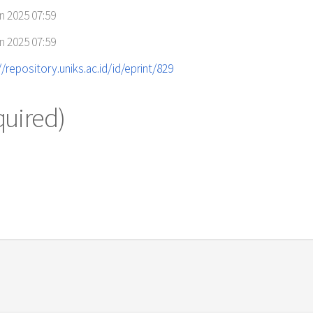
n 2025 07:59
n 2025 07:59
//repository.uniks.ac.id/id/eprint/829
quired)