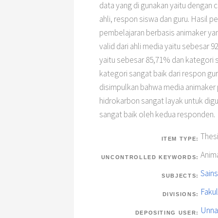
data yang di gunakan yaitu dengan
ahli, respon siswa dan guru. Hasil 
pembelajaran berbasis animaker y
valid dari ahli media yaitu sebesar 9
yaitu sebesar 85,71% dan kategori 
kategori sangat baik dari respon g
disimpulkan bahwa media animaker 
hidrokarbon sangat layak untuk di
sangat baik oleh kedua responden.
Thes
ITEM TYPE:
Anim
UNCONTROLLED KEYWORDS:
Sains
SUBJECTS:
Fakul
DIVISIONS:
Unna
DEPOSITING USER: