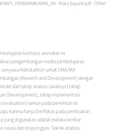
- Other
AYANTI_PENDIDIKAN KIMIA_OK - Riska Dayanti.pdf
belajaran berbasis animaker ini
ayakkan pengembangan media pembelajaran
ma senyawa hidrokarbon untuk SMA/MA
gembangan (Reserch and Development) dengan
ri dari tahap analisis (analisys) tahap
gan (Development), tahap implementasi
 (evaluation) namun pada penelitian ini
aja, karena hanya berfokus pada pembuatan
a yang di gunakan adalah melalui lembar
pon siswa dan respon guru. Teknik analisis